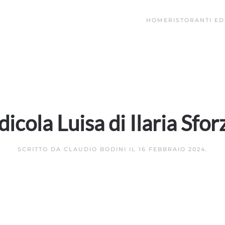
HOME
RISTORANTI ED
dicola Luisa di Ilaria Sfor
SCRITTO DA
CLAUDIO BODINI
IL
16 FEBBRAIO 2024
.