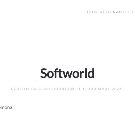
HOME
RISTORANTI ED
Softworld
SCRITTO DA
CLAUDIO BODINI
IL
6 DICEMBRE 2023
.
remona